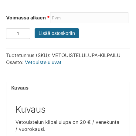
Voimassa alkaen
*
Vetouistelun
Lisää ostoskoriin
kilpailulupa
määrä
Tuotetunnus (SKU):
VETOUISTELULUPA-KILPAILU
Osasto:
Vetouisteluluvat
Kuvaus
Kuvaus
Vetouistelun kilpailulupa on 20 € / venekunta
/ vuorokausi.