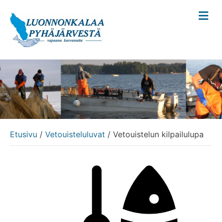
V
a
l
i
k
k
o
Etusivu
/
Vetouisteluluvat
/ Vetouistelun kilpailulupa