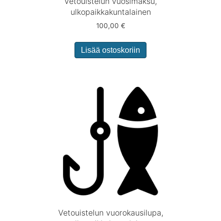
Vetouistelun vuosimaksu,
ulkopaikkakuntalainen
100,00
€
Lisää ostoskoriin
Vetouistelun vuorokausilupa,