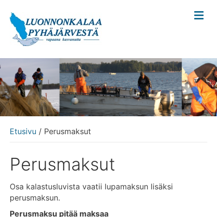
V
a
l
i
k
k
o
Etusivu
/ Perusmaksut
Perusmaksut
Osa kalastusluvista vaatii lupamaksun lisäksi
perusmaksun.
Perusmaksu pitää maksaa